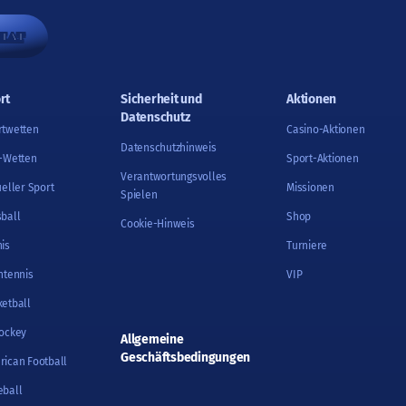
CHAT
rt
Sicherheit und
Aktionen
Datenschutz
rtwetten
Casino-Aktionen
Datenschutzhinweis
e-Wetten
Sport-Aktionen
Verantwortungsvolles
ueller Sport
Missionen
Spielen
ball
Shop
Cookie-Hinweis
is
Turniere
htennis
VIP
etball
hockey
Allgemeine
Geschäftsbedingungen
rican Football
eball