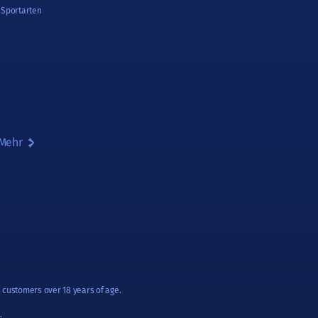
 Sportarten
Mehr
 customers over 18 years of age.
.