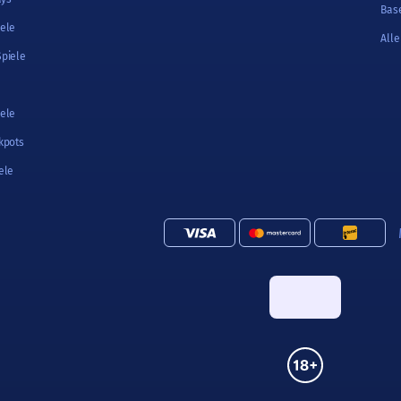
Bas
iele
Alle
Spiele
iele
ckpots
ele