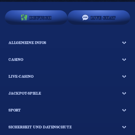
DEUTSCH
LIVE CHAT
ALLGEMEINE INFOS
CASINO
LIVE-CASINO
JACKPOT-SPIELE
SPORT
SICHERHEIT UND DATENSCHUTZ