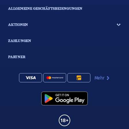
ALLGEMEINE GESCHÄFTSBEDINGUNGEN
AKTIONEN
ZAHLUNGEN
PARTNER
Mehr