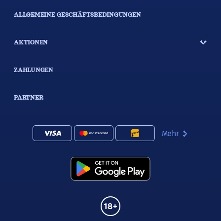
ALLGEMEINE GESCHÄFTSBEDINGUNGEN
AKTIONEN
ZAHLUNGEN
PARTNER
Mehr