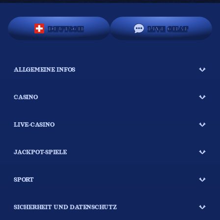
DEUTSCH
LIVE CHAT
ALLGEMEINE INFOS
CASINO
LIVE-CASINO
JACKPOT-SPIELE
SPORT
SICHERHEIT UND DATENSCHUTZ