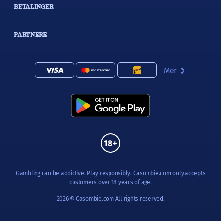
BETALINGER
PARTNERE
Mer
Gambling can be addictive. Play responsibly. Casombie.com only accepts
customers over 18 years of age.
2026 © Casombie.com All rights reserved.