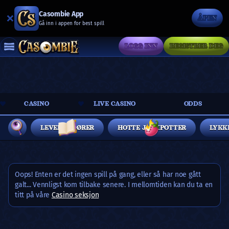
Casombie App
ÅPEN
Gå inn i appen for best spill
LOGG INN
REGISTRER DEG
CASINO
LIVE CASINO
ODDS
LEVERANDØRER
HOTTE JACKPOTTER
LYKK
Oops! Enten er det ingen spill på gang, eller så har noe gått
galt... Vennligst kom tilbake senere. I mellomtiden kan du ta en
titt på våre
Casino seksjon