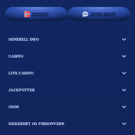
NORSK
LIVE CHAT
GENERELL INFO
CASINO
LIVE CASINO
JACKPOTTER
ODDS
SIKKERHET OG PERSONVERN