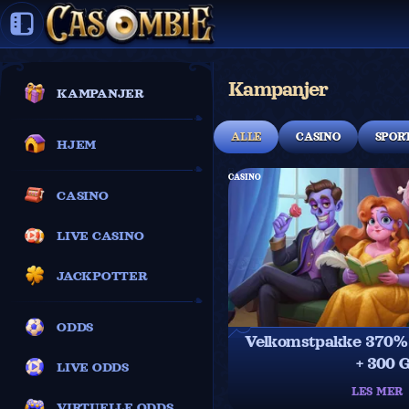
Kampanjer
KAMPANJER
ALLE
CASINO
SPOR
HJEM
CASINO
CASINO
LIVE CASINO
JACKPOTTER
ODDS
Velkomstpakke 370% o
+ 300 
LIVE ODDS
LES MER
VIRTUELLE ODDS