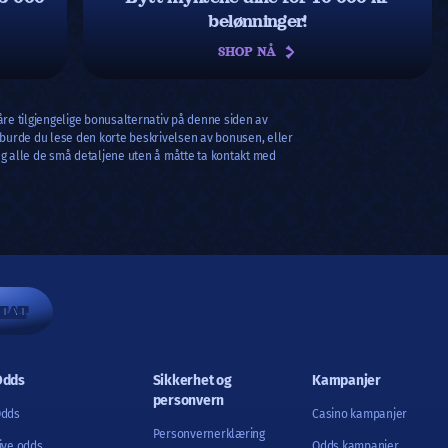
belønninger!
SHOP NÅ
 våre tilgjengelige bonusalternativ på denne siden av
 burde du lese den korte beskrivelsen av bonusen, eller
deg alle de små detaljene uten å måtte ta kontakt med
 ut av hva dine behov og ønsker er. Det er derfor du er
ler ikke klarer å bestemme deg helt, så er det bare å
CHAT
r? Vel, her på Casombie har vi en enkel og sofistikert
roulette og andre sjansespill kan hente ut vår
live
Odds
Sikkerhet og
Kampanjer
 det ingen gratis demo eller funksjon for å spille for
personvern
dds
Casino kampanjer
Personvernerklæring
ive odds
Odds kampanjer