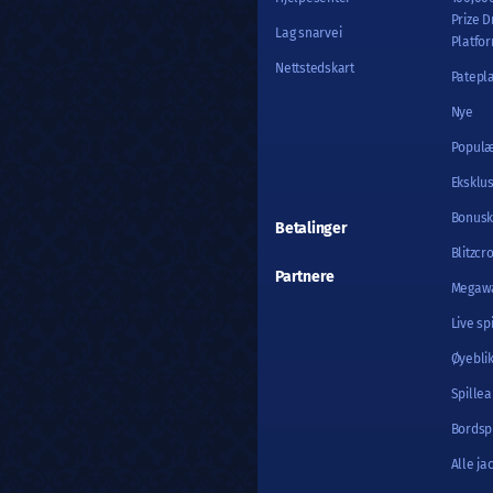
Vær smart
Prize D
Lag snarvei
På vårt net
Platfo
huske på at
Nettstedskart
Patepl
stort!
Nye
Popul
Eksklus
Bonusk
Betalinger
Blitzc
Partnere
Megaw
Live spi
Øyeblik
Spille
Bordspi
Alle ja