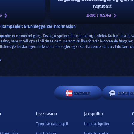
mynter!
G
KOM I GANG
 Kampanjer: Grunnleggende informasjon
mpanjer
er en merkelig ting. Disse gir spillere flere goder og fordeler. Du kan se alle
asino, bare scroll opp så vil du se dem. Dersom du ikke forstår hvordan de fungerer,
llstendige forklaringen i seksjonen for regler og vilkår. På denne måten vil du lære 
ce.
ig alternativ
 si til deg hva som er vår
beste casino kampanje
fordi det er vanskelig for oss å finne
 bestemme hvilken som passer best for deg. Men dersom du ikke er helt sikker og hel
 lese denne artikkelen, så skal vi prøve å hjelpe deg.
NORSK
LIVE 
blir virkelige med Casombie
 har en gammel drøm om å besøke et landbasert casino, men du mangler tid eler penge
ive casino seksjonen. Alle brukere som samhandlere med ekte dealere gjennom poker, 
o
Live casino
Jackpotter
mpanje
. Og ikke glem at disse spillene kun fungerer med forhåndsbetaling, altså finnes
e seksjonen.
Topp live casinospill
Hotte jackpotter
O
0 Free Spins
Gold Saloon
Lykke Jackpotter
L