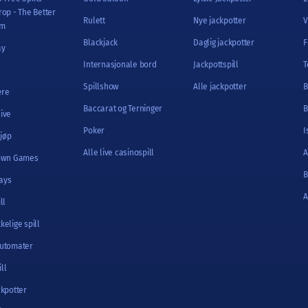
 når du velger
rop - The Better
Rulett
Nye jackpotter
V
tcasino, virker bonuser kun for registrerte brukere som spiller med ekte penger og som
rm
 du kun kan benytte deg av en kampanje om gangen. Det er derfor det er ganske viktig 
Blackjack
Daglig jackpotter
F
ay
Internasjonale bord
Jackpottspill
T
Spillshow
Alle jackpotter
B
ære
Baccarat og Terninger
B
ive
Poker
I
jøp
Alle live casinospill
A
rown Games
B
ays
A
ll
kelige spill
automater
ll
ckpotter