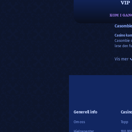
VIP
KOM I GAN
Casombie
Casino ka
Casombie c
lese den fu
kundeservi
Vis mer
Velge rikt
Vi kan ikke
den som må
fortsette å
Drømmer 
Kanskje du
løsning: l
Generell info
Casin
casino ka
gøy i denn
Om oss
Topp
Hjelpesenter
100,00