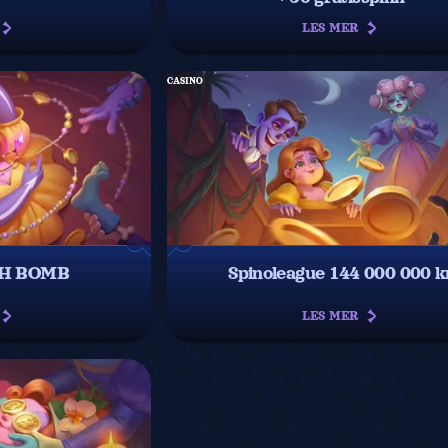
LES MER
CASINO
SH BOMB
Spinoleague 144 000 000 k
LES MER