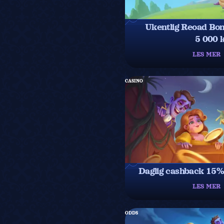
Ukentlig Reoad Bon
5 000 
LES MER
CASINO
Daglig cashback 15% 
LES MER
ODDS