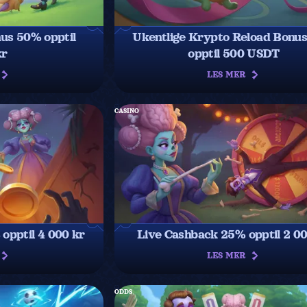
us 50% opptil
Ukentlige Krypto Reload Bonu
kr
opptil 500 USDT
LES MER
CASINO
opptil 4 000 kr
Live Cashback 25% opptil 2 00
LES MER
ODDS