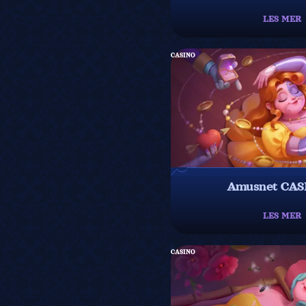
LES MER
CASINO
Amusnet CA
LES MER
CASINO