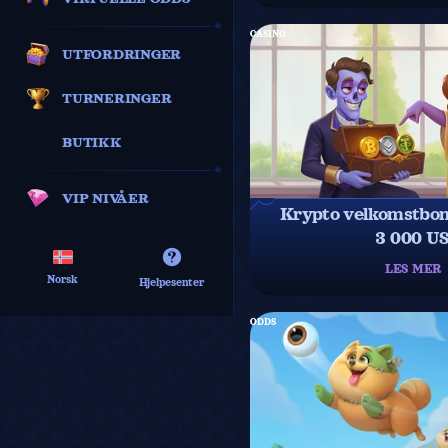
CASINO
UTFORDRINGER
TURNERINGER
BUTIKK
VIP NIVÅER
Krypto velkomstbon
3 000 U
LES MER
Norsk
Hjelpesenter
ODDS