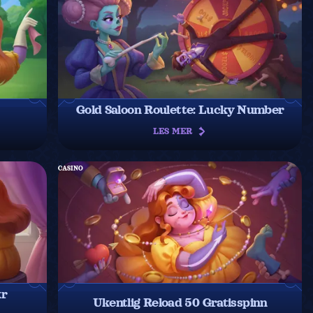
Gold Saloon Roulette: Lucky Number
LES MER
CASINO
kr
Ukentlig Reload 50 Gratisspinn