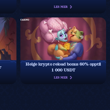
LES MER
CASINO
Helge krypto reload bonus 60% opptil
r
1 000 USDT
LES MER