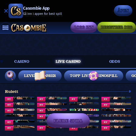
Casombie App
ÅPEN
Gå inn i appen for best spill
LOGG INN
REGISTRER DEG
CASINO
LIVE CASINO
ODDS
LEVERANDØRER
TOPP LIVE CASINOSPILL
G
Rulett
NY
NY
NY
NY
NY
NY
NY
NY
NY
NY
FLERE SPILL
NY
NY
NY
NY
NY
NY
NY