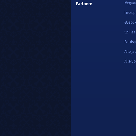
Megaw
Partnere
Live spi
Øyeblik
Spille
Bordspi
Alle ja
Alle Spi