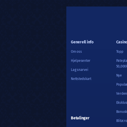
Generell info
Casin
Om oss
Topp
Hjelpesenter
Patepla
50,000
Lag snarvei
Nye
Nettstedskart
Popul
Verden
Eksklus
Bonusk
Betalinger
Blitzc