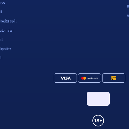
ays
B
ll
A
kelige spill
automater
ll
ckpotter
ll