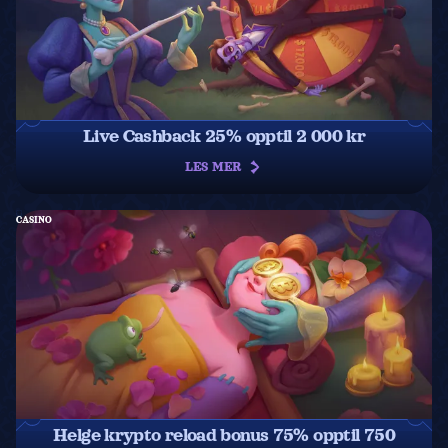
Live Cashback 25% opptil 2 000 kr
LES MER
CASINO
Helge krypto reload bonus 75% opptil 750