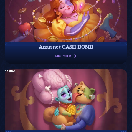
Amusnet CASH BOMB
LES MER
CASINO