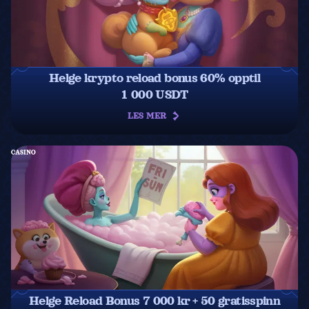
Helge krypto reload bonus 60% opptil
1 000 USDT
LES MER
CASINO
Helge Reload Bonus 7 000 kr + 50 gratisspinn