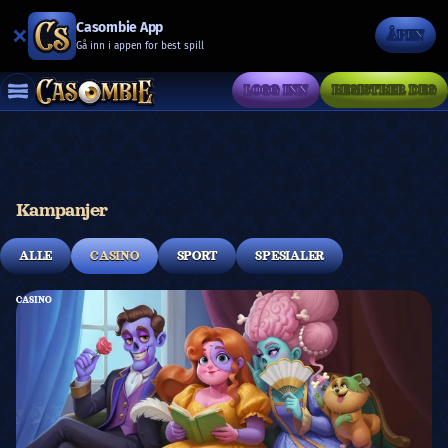
Casombie App
ÅPEN
Gå inn i appen for best spill
LOGG INN
REGISTRER DEG
Kampanjer
ALLE
CASINO
SPORT
SPESIALER
CASINO