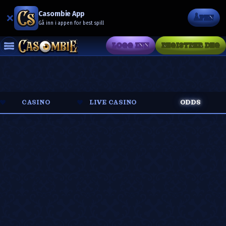
Casombie App
ÅPEN
Gå inn i appen for best spill
LOGG INN
REGISTRER DEG
CASINO
LIVE CASINO
ODDS