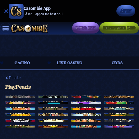
Casombie App
ÅPEN
Gå inn i appen for best spill
LOGG INN
REGISTRER DEG
CASINO
LIVE CASINO
ODDS
Tilbake
PlayPearls