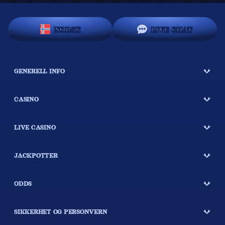
NORSK
LIVE CHAT
GENERELL INFO
CASINO
LIVE CASINO
JACKPOTTER
ODDS
SIKKERHET OG PERSONVERN