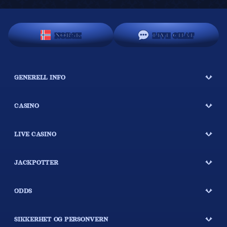
NORSK
LIVE CHAT
GENERELL INFO
CASINO
LIVE CASINO
JACKPOTTER
ODDS
SIKKERHET OG PERSONVERN