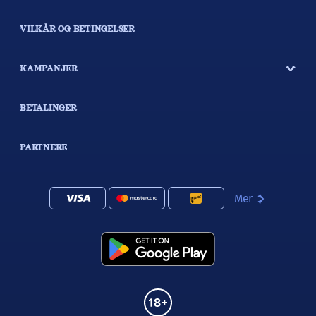
VILKÅR OG BETINGELSER
KAMPANJER
BETALINGER
PARTNERE
Mer