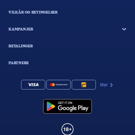
VILKÅR OG BETINGELSER
KAMPANJER
BETALINGER
PARTNERE
Mer