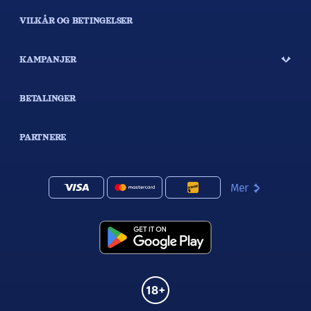
VILKÅR OG BETINGELSER
KAMPANJER
BETALINGER
PARTNERE
Mer