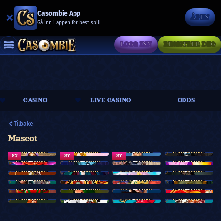
Casombie App
ÅPEN
Gå inn i appen for best spill
LOGG INN
REGISTRER DEG
CASINO
LIVE CASINO
ODDS
Tilbake
Mascot
NY
NY
NY