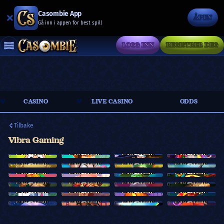
Casombie App
ÅPEN
Gå inn i appen for best spill
LOGG INN
REGISTRER DEG
CASINO
LIVE CASINO
ODDS
Tilbake
Vibra Gaming