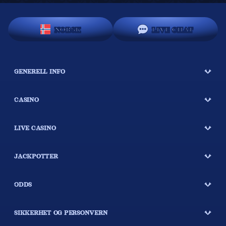
NORSK
LIVE CHAT
GENERELL INFO
CASINO
LIVE CASINO
JACKPOTTER
ODDS
SIKKERHET OG PERSONVERN