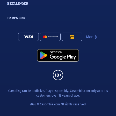
BETALINGER
PARTNERE
Mer
Gambling can be addictive. Play responsibly. Casombie.com only accepts
customers over 18 years of age.
2026 © Casombie.com All rights reserved.