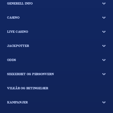
GENERELL INFO
CASINO
LIVE CASINO
JACKPOTTER
ODDS
SIKKERHET OG PERSONVERN
VILKÅR OG BETINGELSER
KAMPANJER