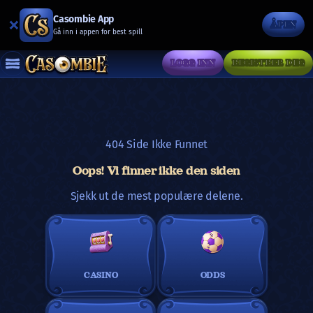
Casombie App
ÅPEN
Gå inn i appen for best spill
LOGG INN
REGISTRER DEG
404 Side Ikke Funnet
Oops! Vi finner ikke den siden
Sjekk ut de mest populære delene.
CASINO
ODDS